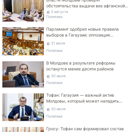
обстоятельства выдачи виз афганской
делегации
3 августа
Политика
Парламент одобрил новые правила
выборов в Гагаузии: оппозиция
критикует законопроект
31 июля
Политика
В Молдове в результате реформы
останутся менее десяти районов
30 июля
Политика
Тофан: Гагаузия — важный актив
Молдовы, который может наладить
мосты с Турцией
30 июля
Политика
Гросу: Тофан сам формировал состав