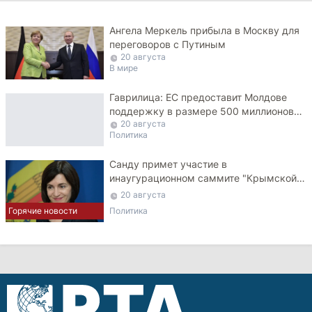
Ангела Меркель прибыла в Москву для
переговоров с Путиным
20 августа
В мире
Гаврилица: ЕС предоставит Молдове
поддержку в размере 500 миллионов
20 августа
евро
Политика
Санду примет участие в
инаугурационном саммите "Крымской
платформы"
20 августа
Горячие новости
Политика