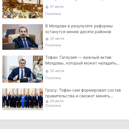
критикует законопроект
31 июля
Политика
В Молдове в результате реформы
останутся менее десяти районов
30 июля
Политика
Тофан: Гагаузия — важный актив
Молдовы, который может наладить
мосты с Турцией
30 июля
Политика
Гросу: Тофан сам формировал состав
правительства и сможет менять
29 июля
министров
Политика