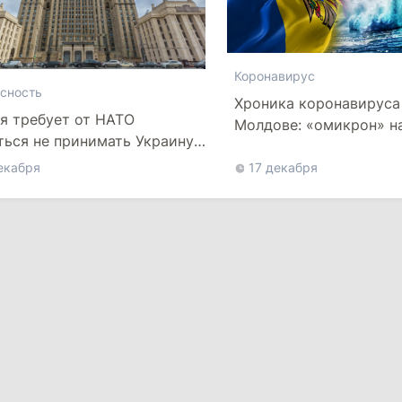
Коронавирус
сность
Хроника коронавируса
я требует от НАТО
Молдове: «омикрон» н
ться не принимать Украину
й состав
екабря
17 декабря