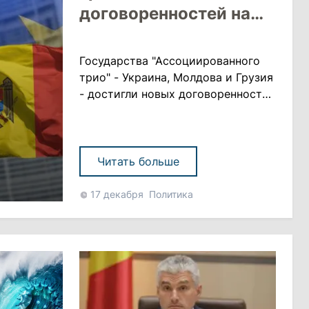
договоренностей на
пути к членству в ЕС
Государства "Ассоциированного
трио" - Украина, Молдова и Грузия
- достигли новых договоренностей
о сотрудничестве на пути к
членству в Европейском союзе.
Согласно публикации, президенты
Украины и Молдовы, а также
Читать больше
премьер-министр Грузии
подписали в ходе саммита
17 декабря
Политика
Восточного партнерства в
Брюсселе новый документ, в
котором они согласились с
необходимостью "усиления
координации по во......