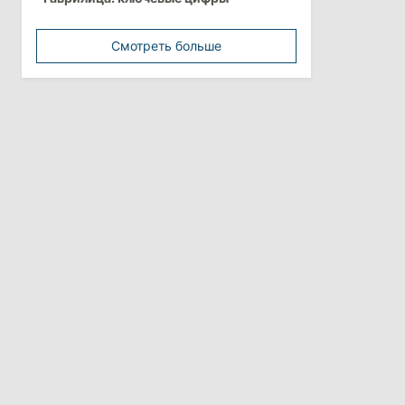
обстоятельства выдачи виз
афганской делегации
Смотреть больше
11:15
/
Экономика
Energocom стала первой компанией
Молдовы с выручкой свыше
миллиарда евро
31 июля 2026
16:39
/
Общество
Перед отпуском депутаты получили
компенсации на лечение
10:19
/
Политика
Парламент одобрил новые правила
выборов в Гагаузии: оппозиция
критикует законопроект