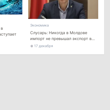
Экономика
 в
Слусарь: Никогда в Молдове
аступает
импорт не превышал экспорт в
таких гигантских размерах
17 декабря