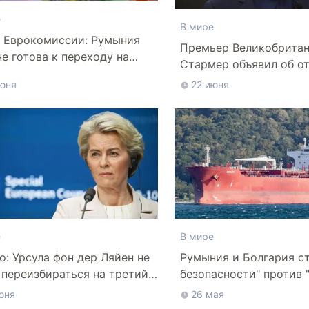
е
В мире
 Еврокомиссии: Румыния
Премьер Великобрита
не готова к переходу на
Стармер объявил об о
юня
22 июня
е
В мире
ico: Урсула фон дер Ляйен не
Румыния и Болгария ст
 переизбираться на третий
безопасности" против 
флота" РФ в Черном м
юня
26 мая