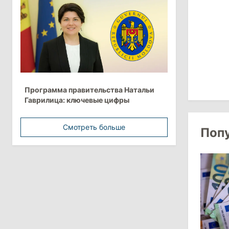
более 10 млрд леев на ближайшие
пять лет
4 августа 2026
15:15
/
Экономика
Молдова вошла в число
Программа правительства Натальи
европейских стран с самой низкой
Гаврилица: ключевые цифры
минимальной зарплатой
Смотреть больше
Поп
11:42
/
Политика
Анна Ревенко уходит с поста главы
Центра по борьбе с
дезинформацией
3 августа 2026
15:26
/
Политика