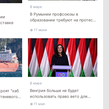
В мире
В Румынии профсоюзы в
нии
образовании требуют на протесте
тставке
уважения и достойных зарплат
17 июня
В мире
Венгрия больше не будет
роят "хаб
использовать право вето для
"теневого
шантажа ЕС
оре
11 мая