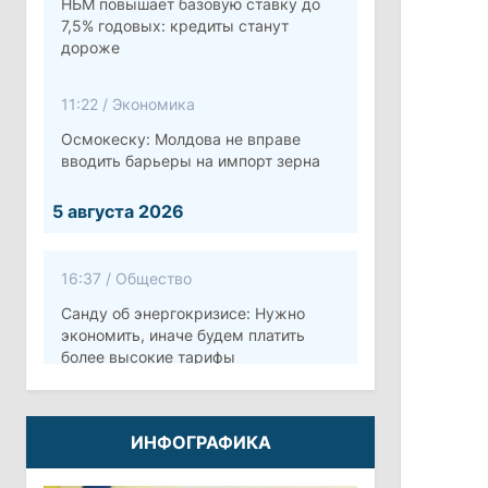
НБМ повышает базовую ставку до
7,5% годовых: кредиты станут
дороже
11:22
/
Экономика
Осмокеску: Молдова не вправе
вводить барьеры на импорт зерна
5 августа 2026
16:37
/
Общество
Санду об энергокризисе: Нужно
экономить, иначе будем платить
более высокие тарифы
10:12
/
Безопасность
ИНФОГРАФИКА
Молдова готовит программу по
укреплению обороны стоимостью