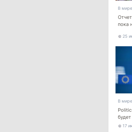
Власти Молдовы проверят
В мир
обстоятельства выдачи виз
Отчет
афганской делегации
пока 
евро
11:15
/
Экономика
25 и
Energocom стала первой компанией
Молдовы с выручкой свыше
миллиарда евро
31 июля 2026
16:39
/
Общество
Перед отпуском депутаты получили
В мир
компенсации на лечение
Polit
10:19
/
Политика
будет
срок
17 и
Парламент одобрил новые правила
выборов в Гагаузии: оппозиция