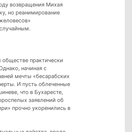
воду возвращения Михая
ку, но реанимирование
яжеловесов»
 случайным.
м обществе практически
днако, начиная с
давней мечты «бесарабских
черты. И пусть облеченные
иневе, что в Бухаресте,
ороспелых заявлений об
ири» прочно укоренились в
итуальные действа, вроде