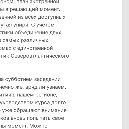
оном, план экстренной
ны в решающий момент.
твенной из всех доступных
утая униря. С учётом
тики объединение двух
в самых различных
рмах с единственной
онтик Североатлантического
на субботнем заседании
нечно же, вряд ли узнаем.
ытия в нашем регионе,
уководством курса долго
ие уже обращают внимание
ков вновь попытать своё
аны момент. Можно