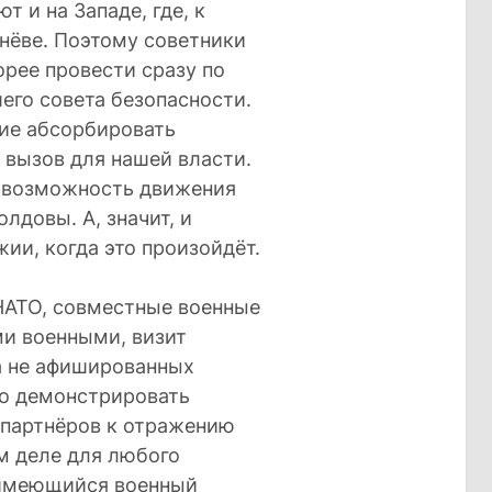
т и на Западе, где, к
инёве. Поэтому советники
рее провести сразу по
го совета безопасности.
ние абсорбировать
 вызов для нашей власти.
ь возможность движения
лдовы. А, значит, и
ии, когда это произойдёт.
 НАТО, совместные военные
и военными, визит
а не афишированных
но демонстрировать
 партнёров к отражению
м деле для любого
 имеющийся военный