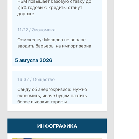
НБМ повышает базовую ставку до
7,5% годовых: кредиты станут
дороже
11:22
/
Экономика
Осмокеску: Молдова не вправе
вводить барьеры на импорт зерна
5 августа 2026
16:37
/
Общество
Санду об энергокризисе: Нужно
экономить, иначе будем платить
более высокие тарифы
10:12
/
Безопасность
ИНФОГРАФИКА
Молдова готовит программу по
укреплению обороны стоимостью