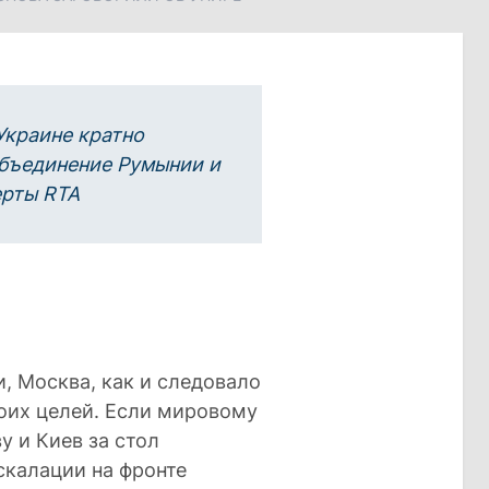
Украине кратно
объединение Румынии и
ерты
RTA
, Москва, как и следовало
воих целей. Если мировому
у и Киев за стол
скалации на фронте