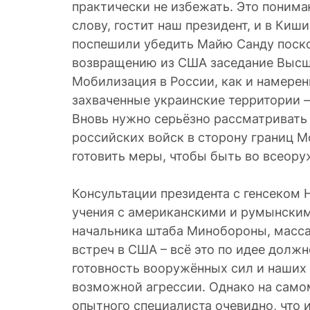
практически не избежать. Это понимаю
слову, гостит наш президент, и в Киш
поспешили убедить Майю Санду поско
возвращению из США заседание Высше
Мобилизация в России, как и намере
захваченные украинские территории –
Вновь нужно серьёзно рассматриват
российских войск в сторону границ Мо
готовить меры, чтобы быть во всеоруж
Консультации президента с генсеком
учения с американскими и румынским
начальника штаба Минобороны, масс
встреч в США – всё это по идее долж
готовность вооружённых сил и наших
возможной агрессии. Однако на само
опытного специалиста очевидно, что