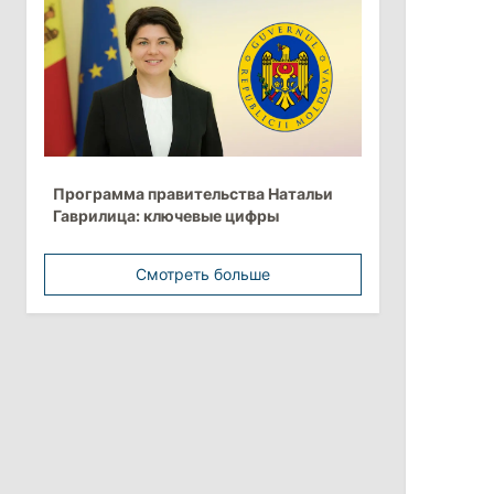
более 10 млрд леев на ближайшие
пять лет
4 августа 2026
15:15
/
Экономика
Молдова вошла в число
Программа правительства Натальи
европейских стран с самой низкой
Гаврилица: ключевые цифры
минимальной зарплатой
Смотреть больше
11:42
/
Политика
Анна Ревенко уходит с поста главы
Центра по борьбе с
дезинформацией
3 августа 2026
15:26
/
Политика