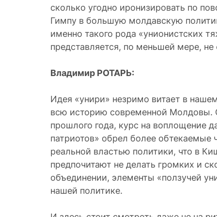
сколько угодно иронизировать по по
Гимпу в большую молдавскую полити
именно такого рода «унионистских т
представляется, по меньшей мере, не
Владимир РОТАРЬ:
Идея «унири» незримо витает в наше
всю историю современной Молдовы. О
прошлого года, курс на воплощение 
патриотов» обрел более обтекаемые 
реальной властью политики, что в Киш
предпочитают не делать громких и ск
объединении, элементы «ползучей ун
нашей политике.
И здесь стоит смотреть даже не на р