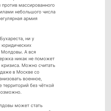
м против массированного
силами небольшого числа
регулярная армия
Бухареста, ни у
х юридических
 Молдовы. А вся
ержка никак не поможет
 кризиса. Можно считать
 даже в Москве со
анизовать военное,
е территорий без чёткой
возможно.
лдовы может стать