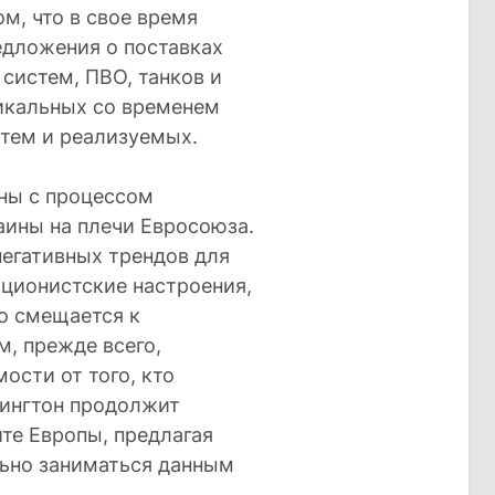
ом, что в свое время
дложения о поставках
систем, ПВО, танков и
дикальных со временем
атем и реализуемых.
аны с процессом
ины на плечи Евросоюза.
негативных трендов для
яционистские настроения,
о смещается к
, прежде всего,
ости от того, кто
шингтон продолжит
ите Европы, предлагая
ьно заниматься данным