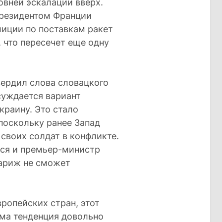
овней эскалации вверх.
президентом Франции
иции по поставкам ракет
 что пересечет еще одну
ердил слова словацкого
суждается вариант
краину. Это стало
оскольку ранее Запад
 своих солдат в конфликте.
ся и премьер-министр
Париж не сможет
вропейских стран, этот
ама тенденция довольно