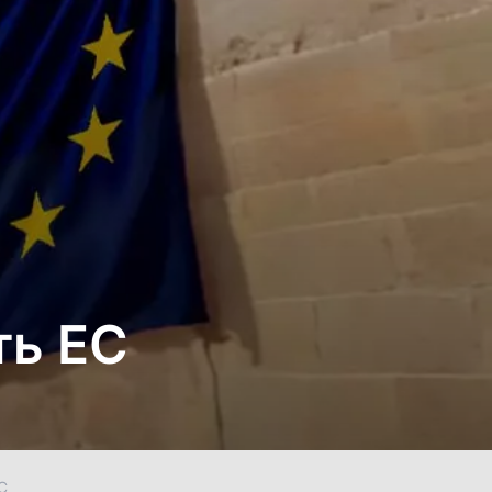
ть ЕС
С