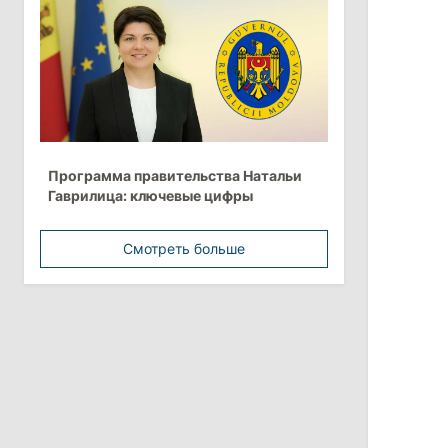
Анна Ревенко уходит с поста главы
Центра по борьбе с
дезинформацией
3 августа 2026
15:26
/
Политика
Программа правительства Натальи
Власти Молдовы проверят
Гаврилица: ключевые цифры
обстоятельства выдачи виз
афганской делегации
Смотреть больше
11:15
/
Экономика
Energocom стала первой компанией
Молдовы с выручкой свыше
миллиарда евро
31 июля 2026