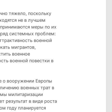
чно тяжело, поскольку
ходятся не в лучшем
дпринимаются меры по их
 ряд системных проблем:
аттрактивность военной
кать мигрантов,
стить военное
ость военной повестки в
ие о вооружении Европы
еличению военных трат в
ммы милитаризации
т результат в виде роста
том году планируется