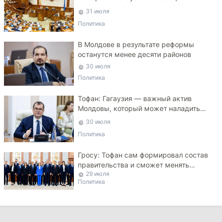
критикует законопроект
31 июля
Политика
В Молдове в результате реформы
останутся менее десяти районов
30 июля
Политика
Тофан: Гагаузия — важный актив
Молдовы, который может наладить
мосты с Турцией
30 июля
Политика
Гросу: Тофан сам формировал состав
правительства и сможет менять
29 июля
министров
Политика