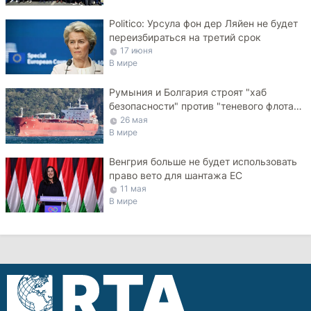
Politico: Урсула фон дер Ляйен не будет
переизбираться на третий срок
17 июня
В мире
Румыния и Болгария строят "хаб
безопасности" против "теневого флота"
РФ в Черном море
26 мая
В мире
Венгрия больше не будет использовать
право вето для шантажа ЕС
11 мая
В мире