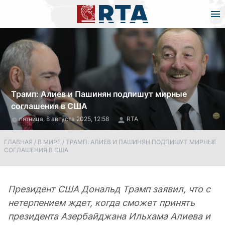
Трамп: Алиев и Пашинян подпишут мирные
соглашения в США
пятница, 8 августа 2025, 12:58
RTA
ГЛАВНАЯ
/
В МИРЕ
/
ТРАМП: АЛИЕВ И ПАШИНЯН ПОДПИШУТ МИРНЫЕ
СОГЛАШЕНИЯ В США
Президент США Дональд Трамп заявил, что с
нетерпением ждет, когда сможет принять
президента Азербайджана Ильхама Алиева и