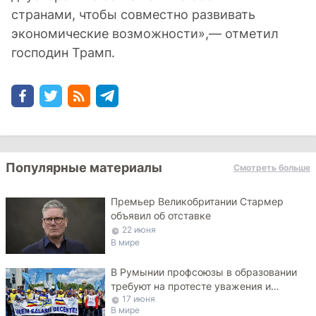
странами, чтобы совместно развивать
экономические возможности»,— отметил
господин Трамп.
Популярные материалы
Смотреть больше
Премьер Великобритании Стармер
объявил об отставке
22 июня
В мире
В Румынии профсоюзы в образовании
требуют на протесте уважения и
17 июня
достойных зарплат
В мире