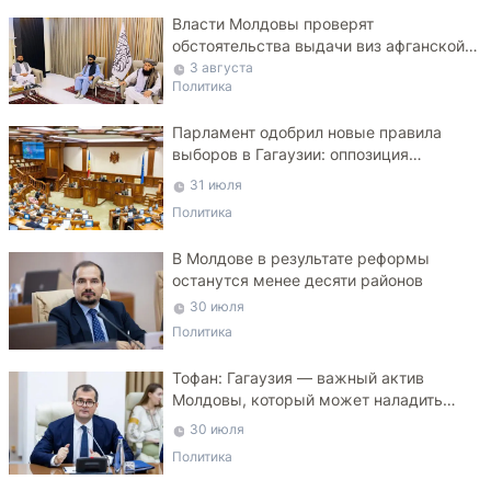
Власти Молдовы проверят
обстоятельства выдачи виз афганской
делегации
3 августа
Политика
Парламент одобрил новые правила
выборов в Гагаузии: оппозиция
критикует законопроект
31 июля
Политика
В Молдове в результате реформы
останутся менее десяти районов
30 июля
Политика
Тофан: Гагаузия — важный актив
Молдовы, который может наладить
мосты с Турцией
30 июля
Политика