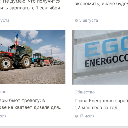
: Не думаю, что получится
экономить, иначе буде
ить зарплаты с 1 сентября
более высокие тарифы
густа
5 августа
тво
Общество
ры бьют тревогу: в
Глава Energocom зараб
ве не хватает дизеля для
1,2 млн леев за год
ых работ
юля
17 июля