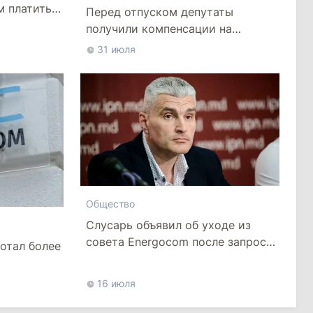
м платить
Перед отпуском депутаты
получили компенсации на
лечение
31 июля
Общество
Слусарь объявил об уходе из
совета Energocom после запроса
отал более
о повышении тарифа на газ
16 июля