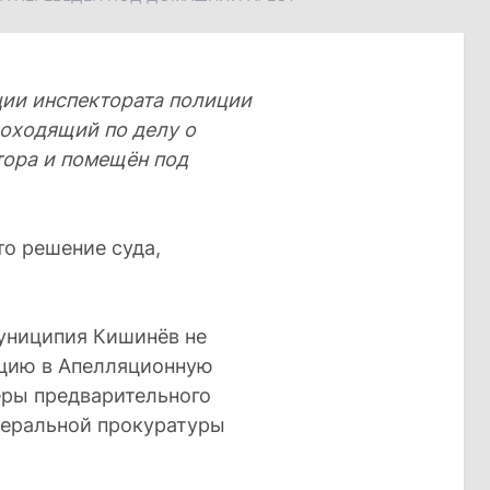
ции инспектората полиции
роходящий по делу о
тора и помещён под
о решение суда,
униципия Кишинёв не
яцию в Апелляционную
еры предварительного
неральной прокуратуры