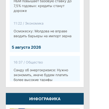
НБМ повышает базовую ставку до
7,5% годовых: кредиты станут
дороже
11:22
/
Экономика
Осмокеску: Молдова не вправе
вводить барьеры на импорт зерна
5 августа 2026
16:37
/
Общество
Санду об энергокризисе: Нужно
экономить, иначе будем платить
более высокие тарифы
10:12
/
Безопасность
ИНФОГРАФИКА
Молдова готовит программу по
укреплению обороны стоимостью