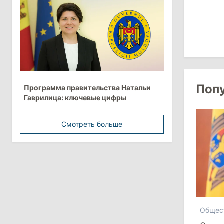
более 10 млрд леев на ближайшие
пять лет
4 августа 2026
15:15
/
Экономика
Молдова вошла в число
Поп
Программа правительства Натальи
европейских стран с самой низкой
Гаврилица: ключевые цифры
минимальной зарплатой
Смотреть больше
11:42
/
Политика
Анна Ревенко уходит с поста главы
Центра по борьбе с
дезинформацией
3 августа 2026
Общес
15:26
/
Политика