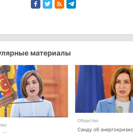
улярные материалы
Общество
тво
Санду об энергокризи