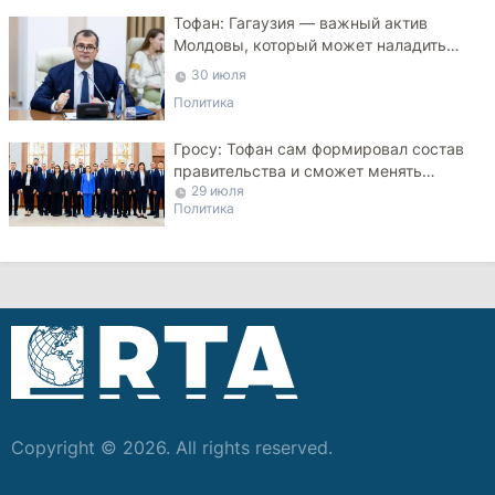
Тофан: Гагаузия — важный актив
Молдовы, который может наладить
мосты с Турцией
30 июля
Политика
Гросу: Тофан сам формировал состав
правительства и сможет менять
29 июля
министров
Политика
Copyright © 2026. All rights reserved.