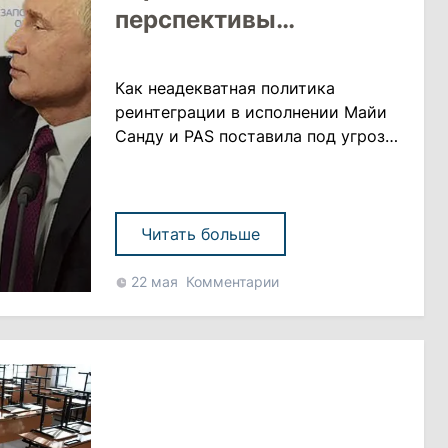
перспективы
Молдовы»
Как неадекватная политика
реинтеграции в исполнении Майи
Санду и PAS поставила под угрозу
перспективы вступления Молдовы
в Европейский союз – в авторском
комментарии Дорина Мокану
Дорин МОКАНУ, RTA: Указ Путина
Читать больше
об упрощенном получении
гражданства России для всех
22 мая
Комментарии
жителей Приднестровья –
потенциальный геймченджер не
только для пр......