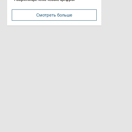
минимальной зарплатой
Смотреть больше
11:42
/
Политика
Анна Ревенко уходит с поста главы
Центра по борьбе с
дезинформацией
3 августа 2026
15:26
/
Политика
Власти Молдовы проверят
обстоятельства выдачи виз
афганской делегации
11:15
/
Экономика
Energocom стала первой компанией
Молдовы с выручкой свыше
миллиарда евро