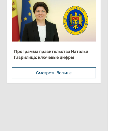
более 10 млрд леев на ближайшие
пять лет
4 августа 2026
15:15
/
Экономика
Молдова вошла в число
Программа правительства Натальи
европейских стран с самой низкой
Гаврилица: ключевые цифры
минимальной зарплатой
Смотреть больше
11:42
/
Политика
Анна Ревенко уходит с поста главы
Центра по борьбе с
дезинформацией
3 августа 2026
15:26
/
Политика