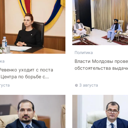
Политика
Власти Молдовы прове
ка
обстоятельства выдач
Ревенко уходит с поста
афганской делегации
 Центра по борьбе с
нформацией
густа
3 августа