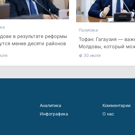
ка
Политика
дове в результате реформы
Тофан: Гагаузия — важ
утся менее десяти районов
Молдовы, который мо
наладить мосты с Тур
июля
30 июля
Аналитика
Комментарии
Инфографика
О нас