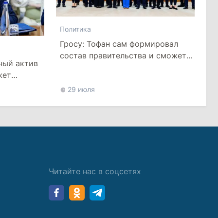
Политика
Гросу: Тофан сам формировал
состав правительства и сможет
ный актив
менять министров
жет
цией
29 июля
Читайте нас в соцсетях