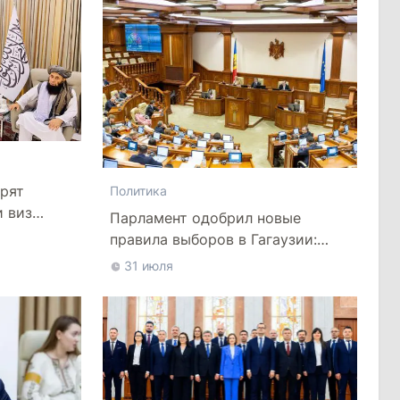
рят
Политика
и виз
Парламент одобрил новые
правила выборов в Гагаузии:
оппозиция критикует
31 июля
законопроект