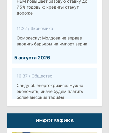
НБМ повышает базовую ставку до
7,5% годовых: кредиты станут
дороже
11:22
/
Экономика
Осмокеску: Молдова не вправе
вводить барьеры на импорт зерна
5 августа 2026
16:37
/
Общество
Санду об энергокризисе: Нужно
экономить, иначе будем платить
более высокие тарифы
10:12
/
Безопасность
ИНФОГРАФИКА
Молдова готовит программу по
укреплению обороны стоимостью