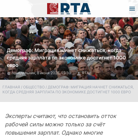
Демограф: Миграция начнет снижаться, когда
средняя зарплата по экономике достигнет 1000
евро
понедельник, 8 июня 2026, 15:30
RTA
ГЛАВНАЯ
/
ОБЩЕСТВО
/
ДЕМОГРАФ: МИГРАЦИЯ НАЧНЕТ СНИЖАТЬСЯ,
КОГДА СРЕДНЯЯ ЗАРПЛАТА ПО ЭКОНОМИКЕ ДОСТИГНЕТ 1000 ЕВРО
Эксперты считают, что остановить отток
рабочей силы можно только за счёт
повышения зарплат. Однако многие