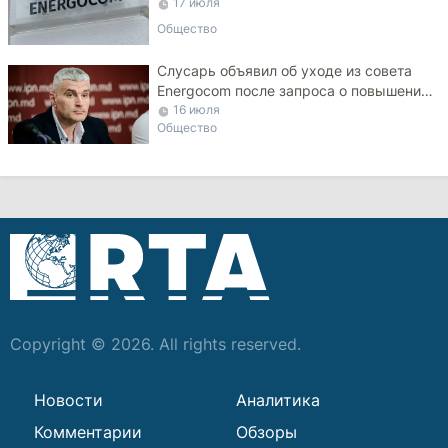
17 июля
Общество
Слусарь объявил об уходе из совета
Energocom после запроса о повышении
тарифа на газ
16 июля
Общество
Copyright © 2026. All rights reserved.
Новости
Аналитика
Комментарии
Обзоры