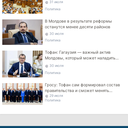
31 июля
Политика
В Молдове в результате реформы
останутся менее десяти районов
30 июля
Политика
Тофан: Гагаузия — важный актив
Молдовы, который может наладить
мосты с Турцией
30 июля
Политика
Гросу: Тофан сам формировал состав
правительства и сможет менять
29 июля
министров
Политика