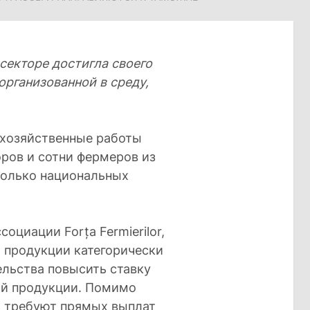
екторе достигла своего
организованной в среду,
охозяйственные работы
ров и сотни фермеров из
колько национальных
циации Forța Fermierilor,
 продукции категорически
ельства повысить ставку
ой продукции. Помимо
ы требуют прямых выплат