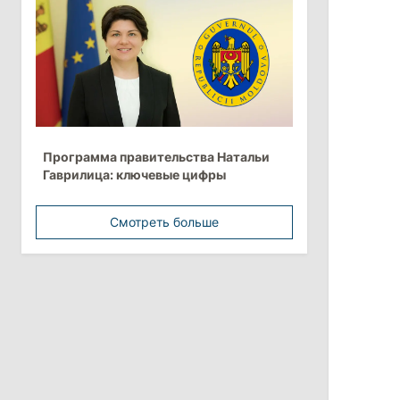
более 10 млрд леев на ближайшие
пять лет
4 августа 2026
15:15
/
Экономика
Молдова вошла в число
Программа правительства Натальи
европейских стран с самой низкой
Гаврилица: ключевые цифры
минимальной зарплатой
Смотреть больше
11:42
/
Политика
Анна Ревенко уходит с поста главы
Центра по борьбе с
дезинформацией
3 августа 2026
15:26
/
Политика