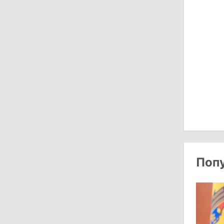
Власти Молдовы проверят
обстоятельства выдачи виз
афганской делегации
11:15
/
Экономика
Energocom стала первой компанией
Молдовы с выручкой свыше
миллиарда евро
31 июля 2026
16:39
/
Общество
Поп
Перед отпуском депутаты получили
компенсации на лечение
10:19
/
Политика
Парламент одобрил новые правила
выборов в Гагаузии: оппозиция