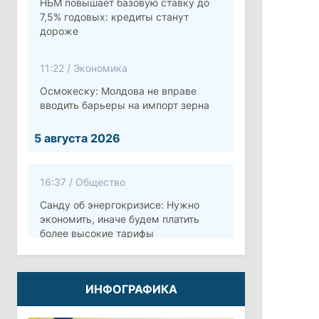
НБМ повышает базовую ставку до
7,5% годовых: кредиты станут
дороже
11:22
/
Экономика
Осмокеску: Молдова не вправе
вводить барьеры на импорт зерна
5 августа 2026
16:37
/
Общество
Санду об энергокризисе: Нужно
экономить, иначе будем платить
более высокие тарифы
10:12
/
Безопасность
ИНФОГРАФИКА
Молдова готовит программу по
укреплению обороны стоимостью