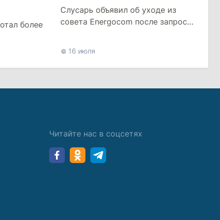
Слусарь объявил об уходе из
совета Energocom после запроса
отал более
о повышении тарифа на газ
16 июля
Читайте нас в соцсетях