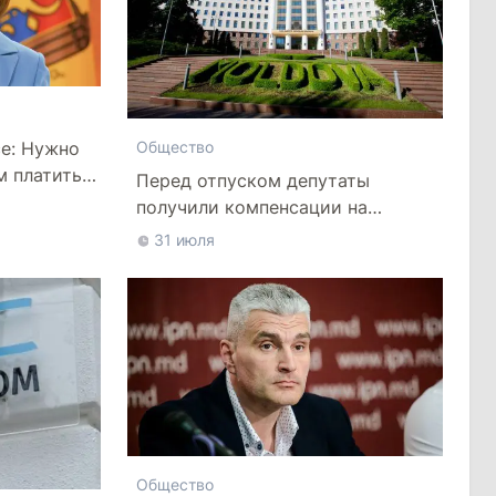
се: Нужно
Общество
м платить
Перед отпуском депутаты
получили компенсации на
лечение
31 июля
Общество