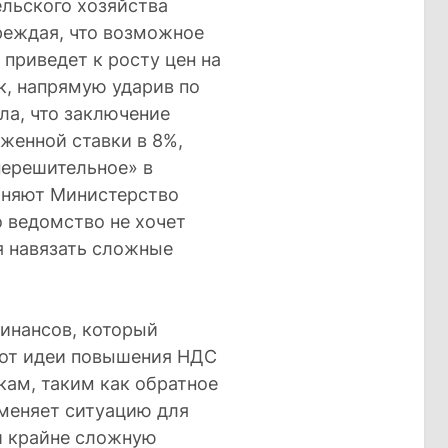
льского хозяйства
реждая, что возможное
приведет к росту цен на
к, напрямую ударив по
ла, что заключение
женной ставки в 8%,
нерешительное» в
иняют Министерство
о ведомство не хочет
ся навязать сложные
инансов, который
я от идеи повышения НДС
кам, таким как обратное
 меняет ситуацию для
й крайне сложную