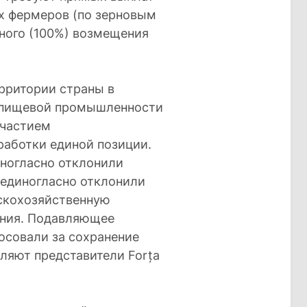
их фермеров (по зерновым
лного (100%) возмещения
рритории страны в
и пищевой промышленности
участием
аботки единой позиции.
ногласно отклонили
 единогласно отклонили
скохозяйственную
ания. Подавляющее
осовали за сохранение
ляют представители Forța