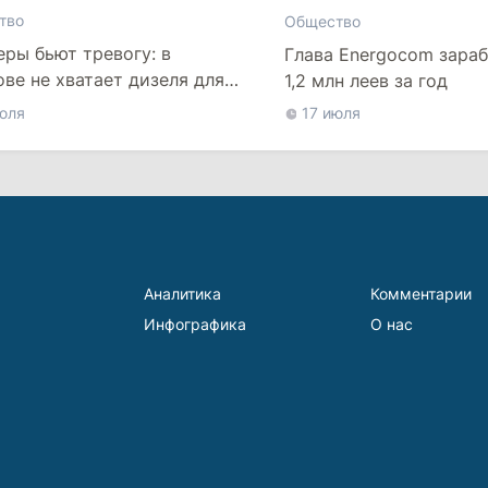
тво
Общество
ры бьют тревогу: в
Глава Energocom зараб
ве не хватает дизеля для
1,2 млн леев за год
ых работ
юля
17 июля
Аналитика
Комментарии
Инфографика
О нас