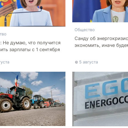
Общество
тво
Санду об энергокризи
: Не думаю, что получится
экономить, иначе буде
ить зарплаты с 1 сентября
более высокие тарифы
густа
5 августа