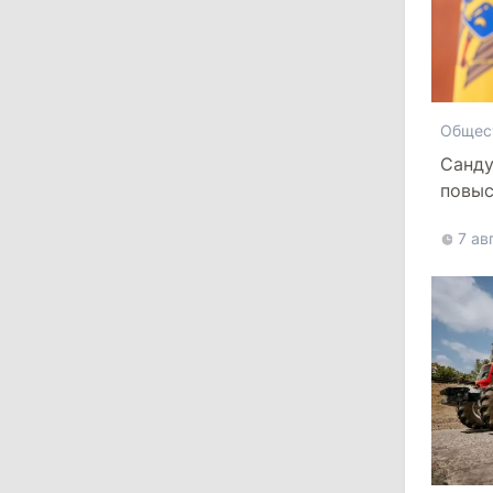
критикует законопроект
30 июля 2026
Общес
15:43
/
Политика
Санду
В Молдове в результате реформы
повыс
останутся менее десяти районов
7 ав
13:00
/
Политика
Тофан: Гагаузия — важный актив
Молдовы, который может наладить
мосты с Турцией
29 июля 2026
15:32
/
Политика
Гросу: Тофан сам формировал