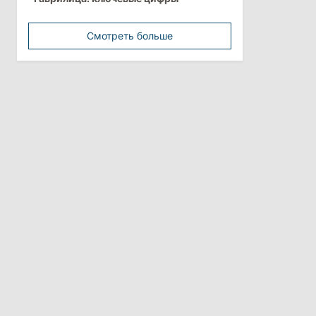
дезинформацией
3 августа 2026
Смотреть больше
15:26
/
Политика
Власти Молдовы проверят
обстоятельства выдачи виз
афганской делегации
11:15
/
Экономика
Energocom стала первой компанией
Молдовы с выручкой свыше
миллиарда евро
31 июля 2026
16:39
/
Общество