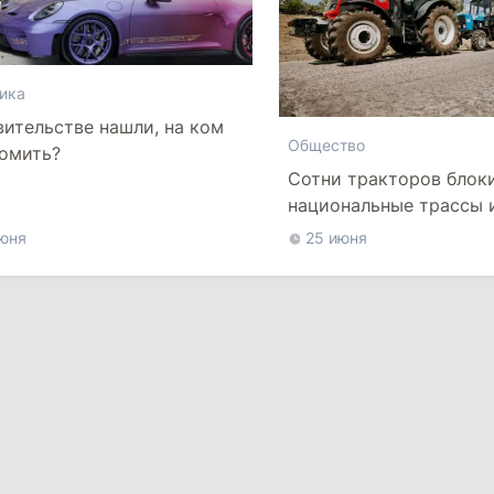
ика
вительстве нашли, на ком
Общество
омить?
Сотни тракторов блок
национальные трассы 
направляются к тамож
юня
25 июня