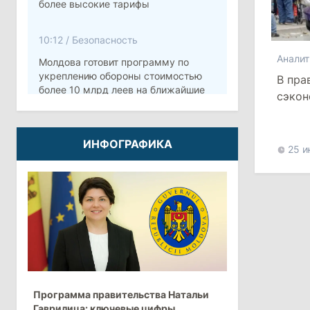
более высокие тарифы
10:12
/
Безопасность
Аналит
Молдова готовит программу по
укреплению обороны стоимостью
В пра
более 10 млрд леев на ближайшие
сэкон
пять лет
4 августа 2026
ИНФОГРАФИКА
25 и
15:15
/
Экономика
Молдова вошла в число
европейских стран с самой низкой
минимальной зарплатой
11:42
/
Политика
Анна Ревенко уходит с поста главы
Программа правительства Натальи
Центра по борьбе с
Гаврилица: ключевые цифры