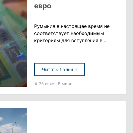
евро
Румыния в настоящее время не
соответствует необходимым
критериям для вступления в
еврозону. Это следует из отчета о
конвергенции за 2026 год,
опубликованного Европейской
комиссией. В аналогичной
Читать больше
ситуации находятся еще четыре
страны ЕС, юридически
25 июня
В мире
обязавшиеся в будущем перейти
на евро: Чехия, Венгрия, Польша и
Швеция, сообщает libertatea.ro
«Ни одно из этих государств......