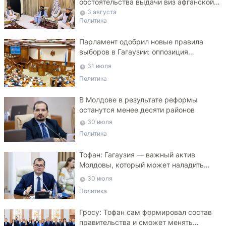
обстоятельства выдачи виз афганской
делегации
3 августа
Политика
Парламент одобрил новые правила
выборов в Гагаузии: оппозиция
критикует законопроект
31 июля
Политика
В Молдове в результате реформы
останутся менее десяти районов
30 июля
Политика
Тофан: Гагаузия — важный актив
Молдовы, который может наладить
мосты с Турцией
30 июля
Политика
Гросу: Тофан сам формировал состав
правительства и сможет менять