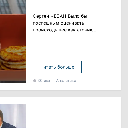
Сергей ЧЕБАН Было бы
поспешным оценивать
происходящее как агонию
правящего режима, но вот
стратегически его судьба
предрешена В политической
истории страны есть немало
примеров обрушения правящих
Читать больше
режимов, но случается это, как
правило, не одномоментно. При
30 июня
Аналитика
этом даже самая устойчивая
властная конструкция начинает
терять прочность не во вр......