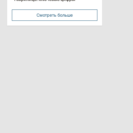
минимальной зарплатой
Смотреть больше
11:42
/
Политика
Анна Ревенко уходит с поста главы
Центра по борьбе с
дезинформацией
3 августа 2026
15:26
/
Политика
Власти Молдовы проверят
обстоятельства выдачи виз
афганской делегации
11:15
/
Экономика
Energocom стала первой компанией
Молдовы с выручкой свыше
миллиарда евро