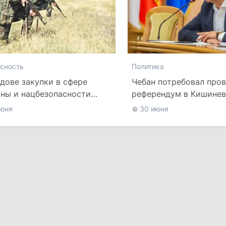
сность
Политика
дове закупки в сфере
Чебан потребовал про
ны и нацбезопасности
референдум в Кишинев
 регулироваться
школам и границам му
июня
30 июня
альным законом