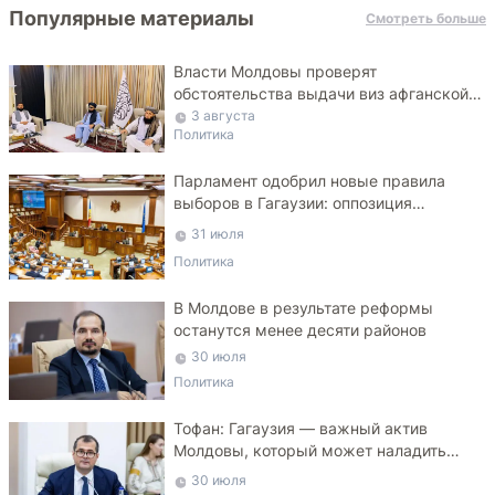
Популярные материалы
Смотреть больше
Власти Молдовы проверят
обстоятельства выдачи виз афганской
делегации
3 августа
Политика
Парламент одобрил новые правила
выборов в Гагаузии: оппозиция
критикует законопроект
31 июля
Политика
В Молдове в результате реформы
останутся менее десяти районов
30 июля
Политика
Тофан: Гагаузия — важный актив
Молдовы, который может наладить
мосты с Турцией
30 июля