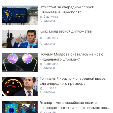
Что стоит за очередной ссорой
Кишинёва и Тирасполя?
5 августа
Аналитика
Крах молдавской дипломатии
4 августа
Аналитика
Почему Молдова оказалась на краю
«идеального шторма»?
3 августа
Аналитика
Топливный кризис – очередной вызов
для очередного премьера
30 июля
Аналитика
Эксперт: Антироссийская политика
сокращает антикризисные возможности
29 июля
Молдовы