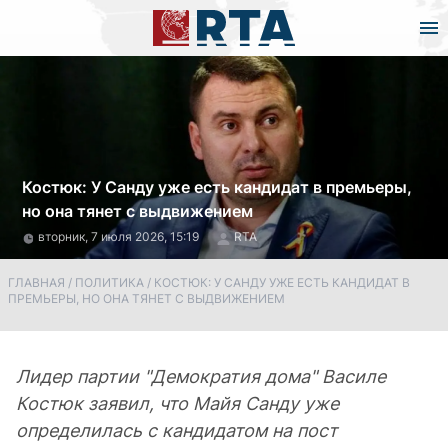
Костюк: У Санду уже есть кандидат в премьеры,
но она тянет с выдвижением
вторник, 7 июля 2026, 15:19
RTA
ГЛАВНАЯ
/
ПОЛИТИКА
/
КОСТЮК: У САНДУ УЖЕ ЕСТЬ КАНДИДАТ В
ПРЕМЬЕРЫ, НО ОНА ТЯНЕТ С ВЫДВИЖЕНИЕМ
Лидер партии "Демократия дома" Василе
Костюк заявил, что Майя Санду уже
определилась с кандидатом на пост