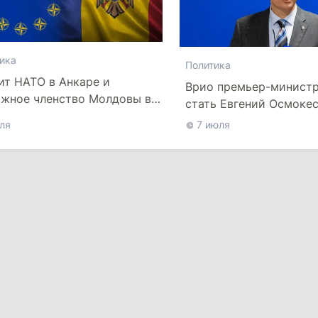
ика
Политика
т НАТО в Анкаре и
Врио премьер-минист
жное членство Молдовы в
стать Евгений Осмоке
се
ля
7 июля