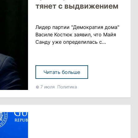
тянет с выдвижением
Лидер партии "Демократия дома"
Василе Костюк заявил, что Майя
Санду уже определилась с
кандидатом на пост премьера, но
не спешит с его выдвижением,
поскольку не уверена, что
кандидата поддержат все 55
Читать больше
депутатов большинства. «Открою
вам большой секрет. У Майи Санду
7 июля
Политика
есть кандидат на должность
премьер-министра, но пока она не
соберет и не убедит всех 55
депутатов проголосо......