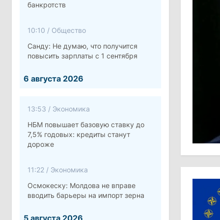
банкротств
10:10
/
Общество
Санду: Не думаю, что получится
повысить зарплаты с 1 сентября
6 августа 2026
13:53
/
Экономика
НБМ повышает базовую ставку до
7,5% годовых: кредиты станут
дороже
11:22
/
Экономика
Осмокеску: Молдова не вправе
вводить барьеры на импорт зерна
5 августа 2026