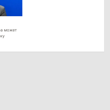
ра может
ску