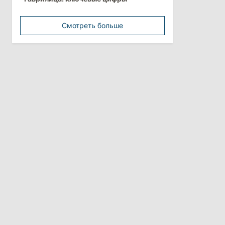
минимальной зарплатой
Смотреть больше
11:42
/
Политика
Анна Ревенко уходит с поста главы
Центра по борьбе с
дезинформацией
3 августа 2026
15:26
/
Политика
Власти Молдовы проверят
обстоятельства выдачи виз
афганской делегации
11:15
/
Экономика
Energocom стала первой компанией
Молдовы с выручкой свыше
миллиарда евро