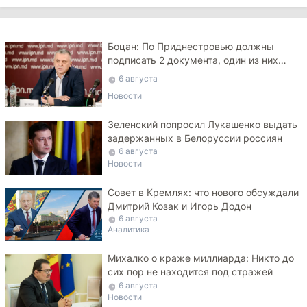
Боцан: По Приднестровью должны
подписать 2 документа, один из них
засекреченный
6 августа
Новости
Зеленский попросил Лукашенко выдать
задержанных в Белоруссии россиян
6 августа
Новости
Совет в Кремлях: что нового обсуждали
Дмитрий Козак и Игорь Додон
6 августа
Аналитика
Михалко о краже миллиарда: Никто до
сих пор не находится под стражей
6 августа
Новости