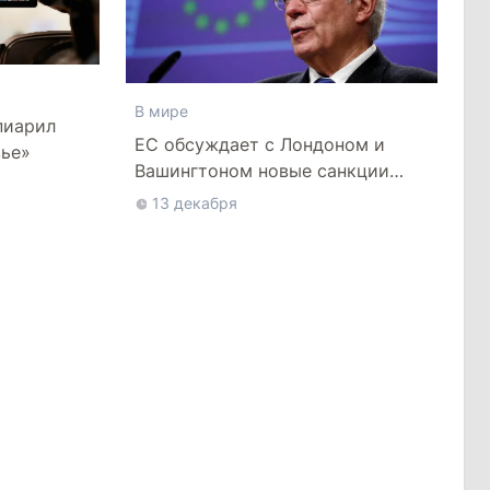
В мире
пиарил
ЕС обсуждает с Лондоном и
вье»
Вашингтоном новые санкции
против Москвы
13 декабря