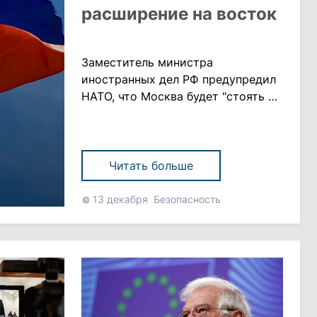
расширение на восток
Заместитель министра
иностранных дел РФ предупредил
НАТО, что Москва будет "стоять на
своем", и пригрозил альянсу
последствиями. ЕС с
Великобританией и США изучают
возможные санкции против
Читать больше
Москвы. Попытки расширения
НАТО на восток могут привести к
13 декабря
Безопасность
тяжелым последствиям для
альянса. Об этом заявил в
опубликованном в понедельник, 13
декабря, интервью газете
"Известия" заместитель м......