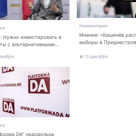
Комментарии
ка
Мнение: «Кишинёв рас
: Нужно инвестировать в
выборы в Приднестро
ты с альтернативными
никами энергоснабжения
екабря
13 декабря
ка
форма DA" недовольна