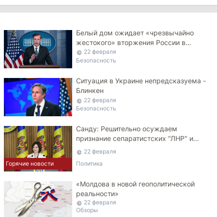
Белый дом ожидает «чрезвычайно
жестокого» вторжения России в
Украину
22 февраля
Безопасность
Ситуация в Украине непредсказуема -
Блинкен
22 февраля
Безопасность
Санду: Решительно осуждаем
признание сепаратистских "ЛНР" и
"ДНР"
22 февраля
Горячие новости
Политика
«Молдова в новой геополитической
реальности»
22 февраля
Обзоры