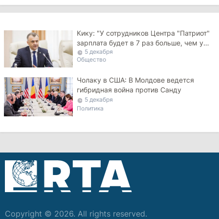
Кику: "У сотрудников Центра "Патриот"
зарплата будет в 7 раз больше, чем у
5 декабря
простого учителя"
Общество
Чолаку в США: В Молдове ведется
гибридная война против Санду
5 декабря
Политика
Copyright © 2026. All rights reserved.