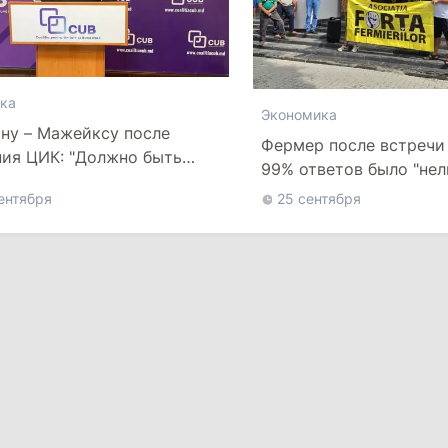
ка
Экономика
ну – Мажейксу после
Фермер после встречи 
ия ЦИК: "Должно быть
99% ответов было "нель
о"
"невозможно", "такой 
ентября
25 сентября
нет"