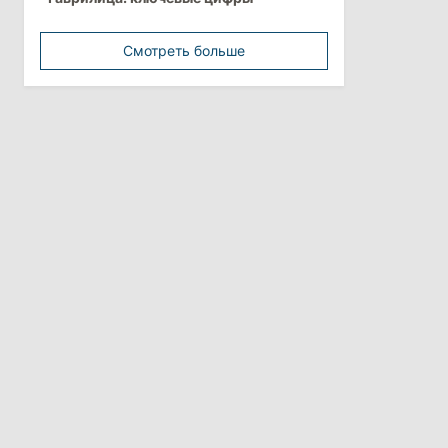
минимальной зарплатой
Смотреть больше
11:42
/
Политика
Анна Ревенко уходит с поста главы
Центра по борьбе с
дезинформацией
3 августа 2026
15:26
/
Политика
Власти Молдовы проверят
обстоятельства выдачи виз
афганской делегации
11:15
/
Экономика
Energocom стала первой компанией
Молдовы с выручкой свыше
миллиарда евро