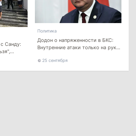
Политика
Додон о напряженности в БКС:
с Санду:
Внутренние атаки только на руку
зя",
Майе Санду
практики
25 сентября