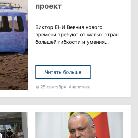
проект
Виктор ЕНИ Веяния нового
времени требуют от малых стран
большей гибкости и умения
диверсифицировать свою
внешнюю политику, чтобы не
оказаться на обочине глобальных и
региональных процессов Вчера в
Читать больше
Нью-Йорке стартовала неделя
высокого уровня в рамках 79-й
25 сентября
Аналитика
сессии Генеральной Ассамблеи
ООН. Порядка 130 глав государств
и свыше 100 министров ......