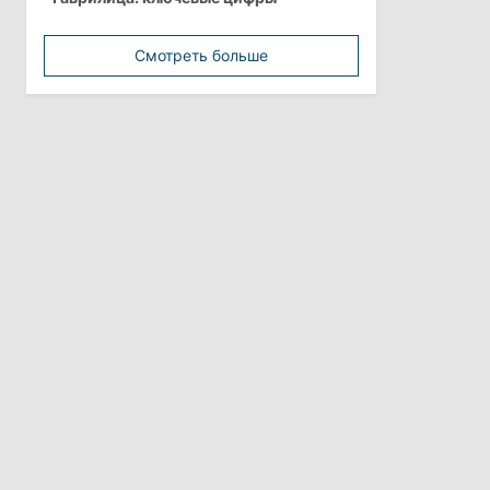
Перед отпуском депутаты получили
компенсации на лечение
Смотреть больше
10:19
/
Политика
Парламент одобрил новые правила
выборов в Гагаузии: оппозиция
критикует законопроект
30 июля 2026
15:43
/
Политика
В Молдове в результате реформы
останутся менее десяти районов
13:00
/
Политика
Тофан: Гагаузия — важный актив
Молдовы, который может наладить
мосты с Турцией