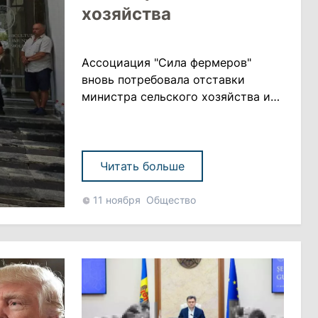
хозяйства
Ассоциация "Сила фермеров"
вновь потребовала отставки
министра сельского хозяйства и
пищевой промышленности
Владимира Боли. Кроме того,
ассоциация выступила с
обращением к правительству,
Читать больше
парламенту и президенту с
просьбой определить неотложные
11 ноября
Общество
меры, чтобы остановить развал
аграрной отрасли,
обеспечивающей
продовольственную безопасность
страны, передает noi.md
«Печаль......