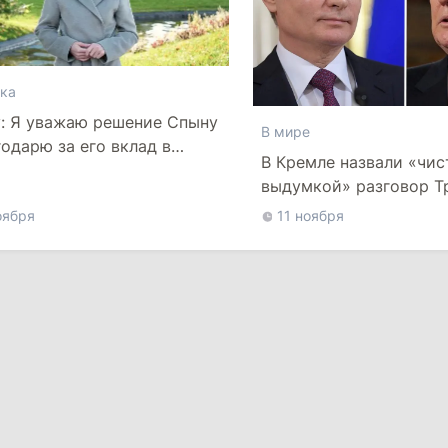
ка
: Я уважаю решение Спыну
В мире
годарю за его вклад в
В Кремле назвали «чис
е проекты
выдумкой» разговор Т
Путиным
оября
11 ноября