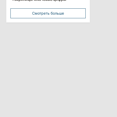
Перед отпуском депутаты получили
компенсации на лечение
Смотреть больше
10:19
/
Политика
Парламент одобрил новые правила
выборов в Гагаузии: оппозиция
критикует законопроект
30 июля 2026
15:43
/
Политика
В Молдове в результате реформы
останутся менее десяти районов
13:00
/
Политика
Тофан: Гагаузия — важный актив
Молдовы, который может наладить
мосты с Турцией