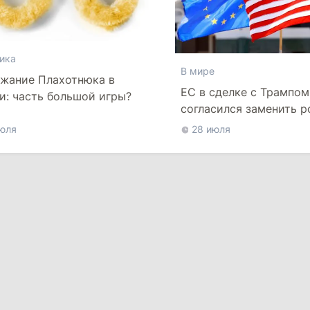
ика
В мире
жание Плахотнюка в
ЕС в сделке с Трампом
и: часть большой игры?
согласился заменить 
нефть и газ топливом 
юля
28 июля