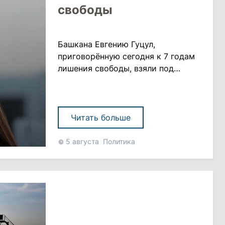
свободы
Башкана Евгению Гуцул,
приговорённую сегодня к 7 годам
лишения свободы, взяли под
стражу прямо в зале суда, сразу
после оглашения приговора.
Евгения Гуцул будет отбывать
наказание в исправительном
Читать больше
учреждении полузакрытого типа.
Кроме того, согласно приговору,
5 августа
Политика
она лишена права заниматься
бухгалтерской и финансово-
организационной деятельностью в
политических партиях. Она ......