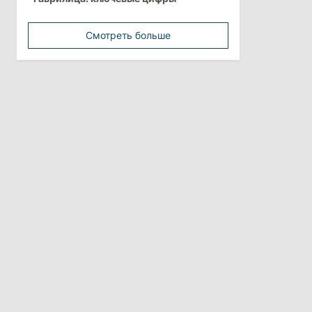
минимальной зарплатой
Смотреть больше
11:42
/
Политика
Анна Ревенко уходит с поста главы
Центра по борьбе с
дезинформацией
3 августа 2026
15:26
/
Политика
Власти Молдовы проверят
обстоятельства выдачи виз
афганской делегации
11:15
/
Экономика
Energocom стала первой компанией
Молдовы с выручкой свыше
миллиарда евро