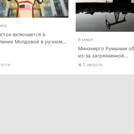
ика
гтон включается в
В мире
ление Молдовой в ручном
Минэнерго Румынии о
ме
из-за загрязненной
азербайджанской нефт
густа
5 августа