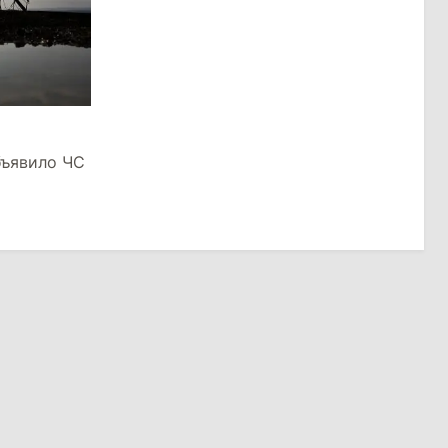
бъявило ЧС
и