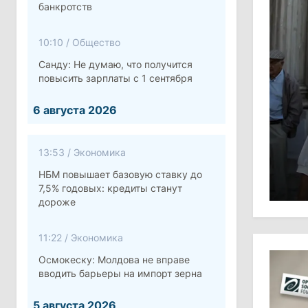
банкротств
10:10
/
Общество
Санду: Не думаю, что получится
повысить зарплаты с 1 сентября
6 августа 2026
13:53
/
Экономика
НБМ повышает базовую ставку до
7,5% годовых: кредиты станут
дороже
11:22
/
Экономика
Осмокеску: Молдова не вправе
вводить барьеры на импорт зерна
5 августа 2026