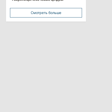
минимальной зарплатой
Смотреть больше
11:42
/
Политика
Анна Ревенко уходит с поста главы
Центра по борьбе с
дезинформацией
3 августа 2026
15:26
/
Политика
Власти Молдовы проверят
обстоятельства выдачи виз
афганской делегации
11:15
/
Экономика
Energocom стала первой компанией
Молдовы с выручкой свыше
миллиарда евро