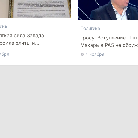
ика
Политика
ягкая сила Запада
Гросу: Вступление Плы
роила элиты и
Макарь в PAS не обсуж
твенное мнение Молдовы
них свобода действий
ября
4 ноября