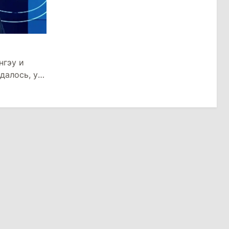
нгэу и
далось, у