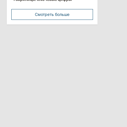
минимальной зарплатой
Смотреть больше
11:42
/
Политика
Анна Ревенко уходит с поста главы
Центра по борьбе с
дезинформацией
3 августа 2026
15:26
/
Политика
Власти Молдовы проверят
обстоятельства выдачи виз
афганской делегации
11:15
/
Экономика
Energocom стала первой компанией
Молдовы с выручкой свыше
миллиарда евро