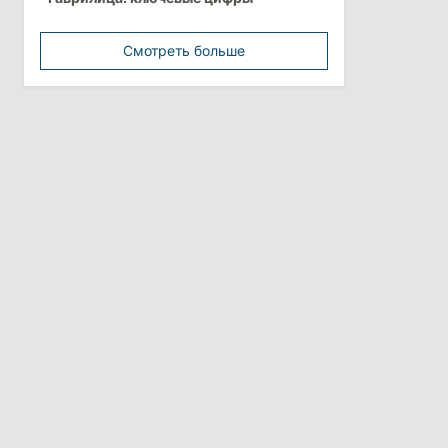
минимальной зарплатой
Смотреть больше
11:42
/
Политика
Анна Ревенко уходит с поста главы
Центра по борьбе с
дезинформацией
3 августа 2026
15:26
/
Политика
Власти Молдовы проверят
обстоятельства выдачи виз
афганской делегации
11:15
/
Экономика
Energocom стала первой компанией
Молдовы с выручкой свыше
миллиарда евро