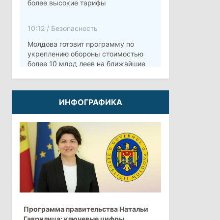
более высокие тарифы
10:12
/
Безопасность
Молдова готовит программу по
укреплению обороны стоимостью
более 10 млрд леев на ближайшие
пять лет
4 августа 2026
ИНФОГРАФИКА
15:15
/
Экономика
Молдова вошла в число
европейских стран с самой низкой
минимальной зарплатой
11:42
/
Политика
Анна Ревенко уходит с поста главы
Программа правительства Натальи
Центра по борьбе с
Гаврилица: ключевые цифры