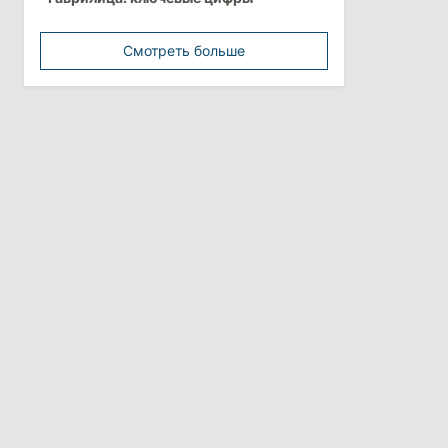
дезинформацией
3 августа 2026
Смотреть больше
15:26
/
Политика
Власти Молдовы проверят
обстоятельства выдачи виз
афганской делегации
11:15
/
Экономика
Energocom стала первой компанией
Молдовы с выручкой свыше
миллиарда евро
31 июля 2026
16:39
/
Общество