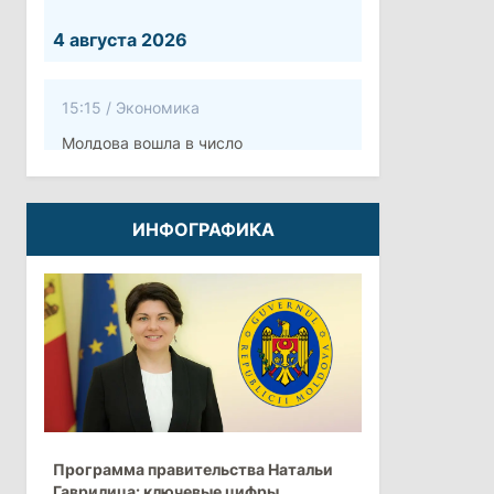
4 августа 2026
15:15
/
Экономика
Молдова вошла в число
европейских стран с самой низкой
минимальной зарплатой
ИНФОГРАФИКА
11:42
/
Политика
Анна Ревенко уходит с поста главы
Центра по борьбе с
дезинформацией
3 августа 2026
15:26
/
Политика
Программа правительства Натальи
Власти Молдовы проверят
Гаврилица: ключевые цифры