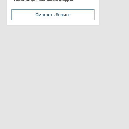
обстоятельства выдачи виз
афганской делегации
Смотреть больше
11:15
/
Экономика
Energocom стала первой компанией
Молдовы с выручкой свыше
миллиарда евро
31 июля 2026
16:39
/
Общество
Перед отпуском депутаты получили
компенсации на лечение
10:19
/
Политика
Парламент одобрил новые правила
выборов в Гагаузии: оппозиция
критикует законопроект