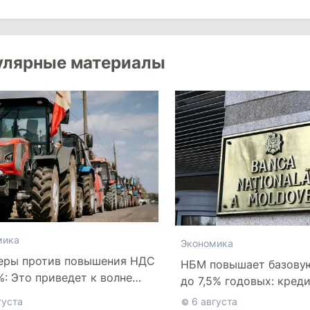
улярные материалы
мика
Экономика
еры против повышения НДС
НБМ повышает базову
%: Это приведет к волне
до 7,5% годовых: кред
отств
дороже
густа
6 августа