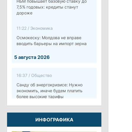
НБМ повышает базовую ставку до
7,5% годовых: кредиты станут
дороже
11:22
/
Экономика
Осмокеску: Молдова не вправе
вводить барьеры на импорт зерна
5 августа 2026
16:37
/
Общество
Санду об энергокризисе: Нужно
экономить, иначе будем платить
более высокие тарифы
10:12
/
Безопасность
ИНФОГРАФИКА
Молдова готовит программу по
укреплению обороны стоимостью