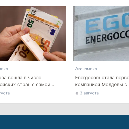
мика
Экономика
ва вошла в число
Energocom стала перв
ейских стран с самой
компанией Молдовы с
й минимальной зарплатой
свыше миллиарда евр
густа
3 августа