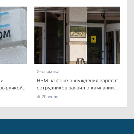
Экономика
НБМ на фоне обсуждения зарплат
ой
сотрудников заявил о кампании
 выручкой
по дискредитации учреждения
о
29 июля