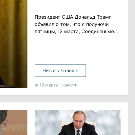
Президент США Дональд Трамп
объявил о том, что с полуночи
пятницы, 13 марта, Соединенные
Штаты запрещают въезд из
Европы. Решение будет
действовать 30 дней и связано с
коронавирусом. Исключение из
запрета сделано для
Читать больше
Великобритании. «Чтобы новые
случаи заболевания не проникли
12 марта
Новости
на наши земли, мы приостановим
все поездки из Ев......