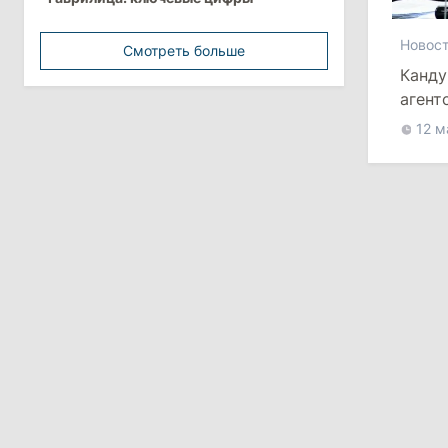
минимальной зарплатой
Новос
Смотреть больше
11:42
/
Политика
Канду
Анна Ревенко уходит с поста главы
агент
Центра по борьбе с
ДПМ
12 м
дезинформацией
3 августа 2026
15:26
/
Политика
Власти Молдовы проверят
обстоятельства выдачи виз
афганской делегации
11:15
/
Экономика
Energocom стала первой компанией
Молдовы с выручкой свыше
миллиарда евро