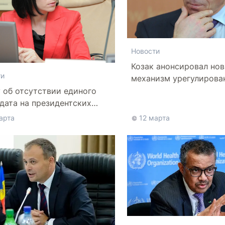
Новости
Козак анонсировал но
ти
механизм урегулирова
конфликта в Донбассе
 об отсутствии единого
дата на президентских
ах: Не будем паниковать
арта
12 марта