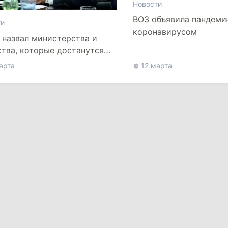
Новости
ВОЗ объявила пандемию
ти
коронавирусом
 назвал министерства и
ства, которые достанутся
арта
12 марта