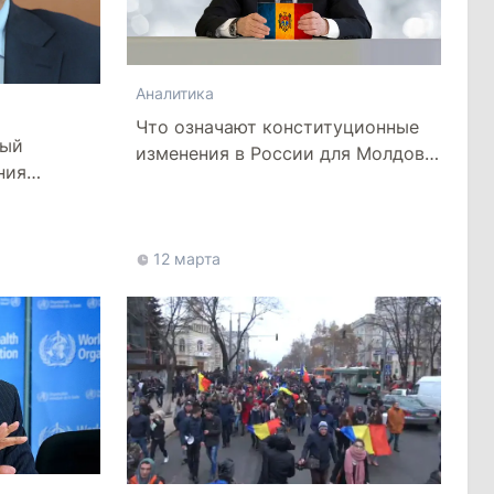
Аналитика
Что означают конституционные
вый
изменения в России для Молдовы
ния
и Украины
12 марта