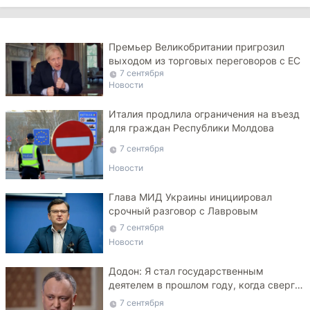
Премьер Великобритании пригрозил
выходом из торговых переговоров с ЕС
7 сентября
Новости
Италия продлила ограничения на въезд
для граждан Республики Молдова
7 сентября
Новости
Глава МИД Украины инициировал
срочный разговор с Лавровым
7 сентября
Новости
Додон: Я стал государственным
деятелем в прошлом году, когда сверг
Плахотнюка
7 сентября