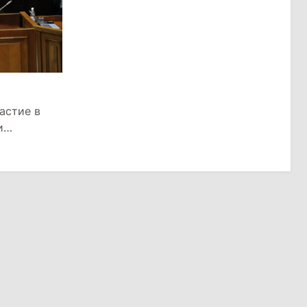
астие в
и
а