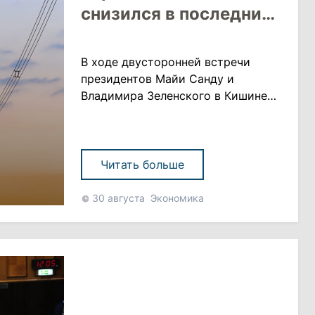
снизился в последние
годы
В ходе двусторонней встречи
президентов Майи Санду и
Владимира Зеленского в Кишиневе
обсуждалась тема возвращения
украинских энергокомпаний на
рынок электроснабжения
Республики Молдова. Статистика
Читать больше
показывает, что в последние годы
объем импорта электроэнергии
30 августа
Экономика
Республикой Молдова из Украины
неуклонно снижается, пишет mold-
street.com Согласно заявлению
Администр......