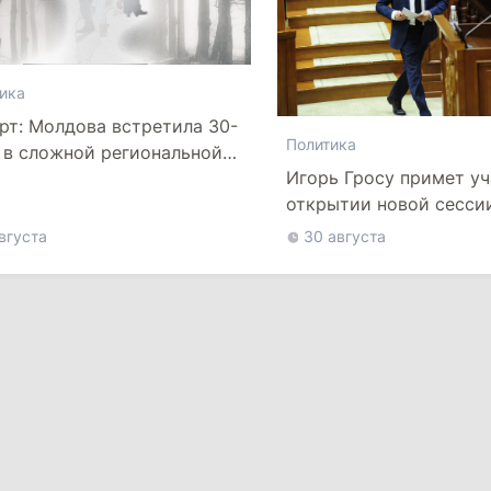
ика
рт: Молдова встретила 30-
Политика
 в сложной региональной
Игорь Гросу примет уч
новке
открытии новой сесси
румынского парламент
вгуста
30 августа