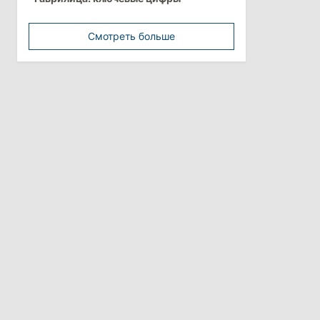
минимальной зарплатой
Смотреть больше
11:42
/
Политика
Анна Ревенко уходит с поста главы
Центра по борьбе с
дезинформацией
3 августа 2026
15:26
/
Политика
Власти Молдовы проверят
обстоятельства выдачи виз
афганской делегации
11:15
/
Экономика
Energocom стала первой компанией
Молдовы с выручкой свыше
миллиарда евро