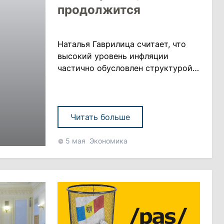
продолжится
Наталья Гаврилица считает, что
высокий уровень инфляции
частично обусловлен структурой
потребления. «Итак, если мы
посмотрим на структуру
потребления домохозяйства, то
увидим, что если в стране
Читать больше
Западной Европы семья тратит,
скажем, 5% своего дохода на
5 мая
Экономика
счета за электроэнергию, то
здесь, в Молдове, практически
четверть домохозяйств тратит
25% дохода на счета за
электроэнергию. Еда......