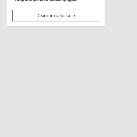
минимальной зарплатой
Смотреть больше
11:42
/
Политика
Анна Ревенко уходит с поста главы
Центра по борьбе с
дезинформацией
3 августа 2026
15:26
/
Политика
Власти Молдовы проверят
обстоятельства выдачи виз
афганской делегации
11:15
/
Экономика
Energocom стала первой компанией
Молдовы с выручкой свыше
миллиарда евро