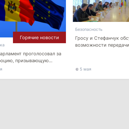
Безопасность
Горячие новости
Гросу и Стефанчук об
возможности передачи
ка
военной техники и сан
арламент проголосовал за
против РФ
люцию, призывающую
ставить Молдове статус
я
5 мая
дата в ЕС