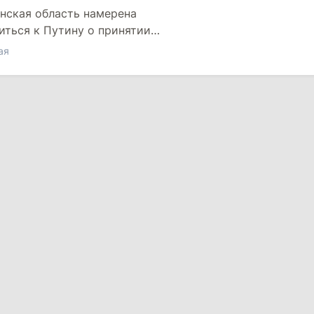
нская область намерена
иться к Путину о принятии
на в состав России
ая