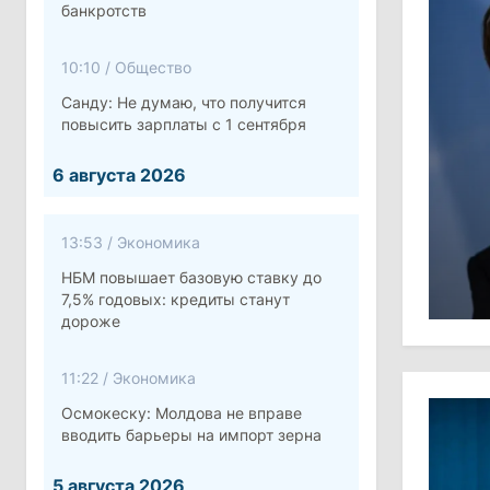
банкротств
10:10
/
Общество
Санду: Не думаю, что получится
повысить зарплаты с 1 сентября
6 августа 2026
13:53
/
Экономика
НБМ повышает базовую ставку до
7,5% годовых: кредиты станут
дороже
11:22
/
Экономика
Осмокеску: Молдова не вправе
вводить барьеры на импорт зерна
5 августа 2026