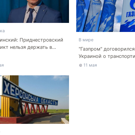
ка
инский: Приднестровский
В мире
икт нельзя держать в
"Газпром" договорился
оженном состоянии
Украиной о транспорти
ая
11 мая
е