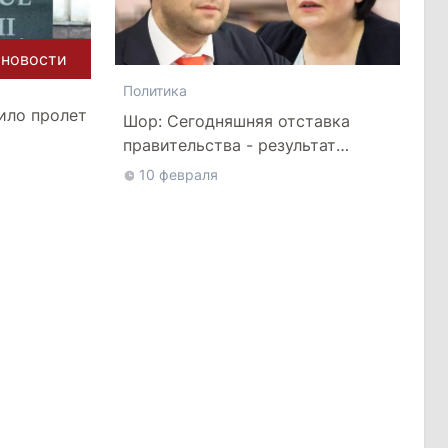
 новости
Политика
ило пролет
Шор: Сегодняшняя отставка
правительства - результат
ы
протестного движения
10 февраля