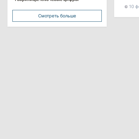
минимальной зарплатой
10 ф
Смотреть больше
11:42
/
Политика
Анна Ревенко уходит с поста главы
Центра по борьбе с
дезинформацией
3 августа 2026
15:26
/
Политика
Власти Молдовы проверят
обстоятельства выдачи виз
афганской делегации
11:15
/
Экономика
Energocom стала первой компанией
Молдовы с выручкой свыше
миллиарда евро