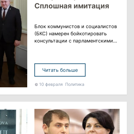
Сплошная имитация
Блок коммунистов и социалистов
(БКС) намерен бойкотировать
консультации с парламентскими
фракциями, о которых в пятницу
объявила глава государства Майя
Санду. Депутаты заявили, что их
уведомили о том, что они должны
Читать больше
явиться в аппарат президента за
40 минут до начала консультаций,
10 февраля
Политика
что не соответствует правовым
нормам, передает rupor.md Влад
Батрынча заявил, чт......