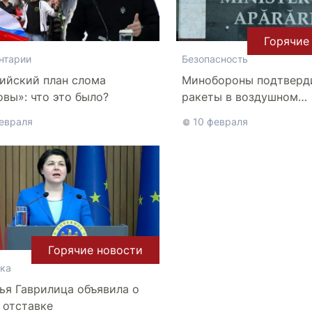
Горячие
нтарии
Безопасность
ийский план слома
Минобороны подтверд
вы»: что это было?
ракеты в воздушном
пространстве Молдов
евраля
10 февраля
Горячие новости
ка
ья Гаврилица объявила о
 отставке