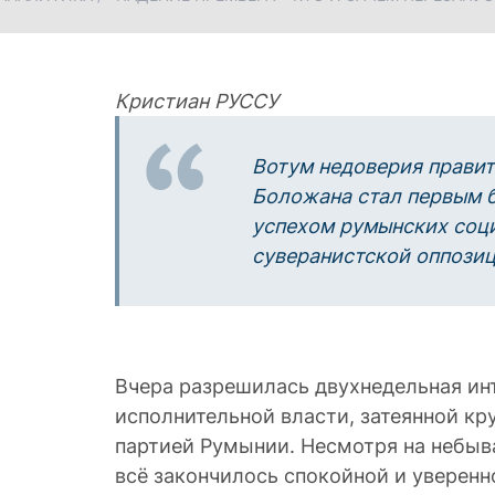
Кристиан РУССУ
Вотум недоверия прави
Боложана стал первым
успехом румынских соц
суверанистской оппози
Вчера разрешилась двухнедельная инт
исполнительной власти, затеянной к
партией Румынии. Несмотря на небы
всё закончилось спокойной и уверенн