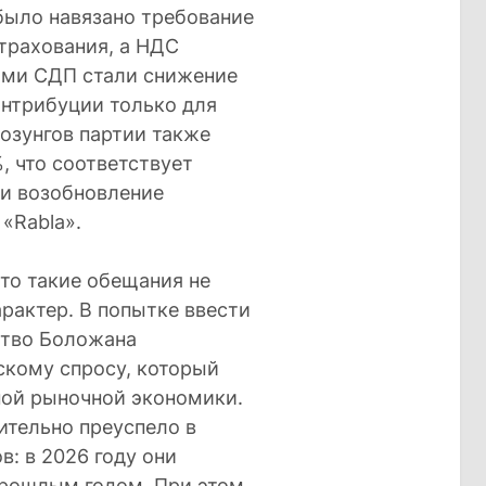
было навязано требование
трахования, а НДС
ями СДП стали снижение
онтрибуции только для
озунгов партии также
, что соответствует
 и возобновление
«Rabla».
что такие обещания не
рактер. В попытке ввести
ство Боложана
скому спросу, который
ной рыночной экономики.
чительно преуспело в
: в 2026 году они
прошлым годом. При этом