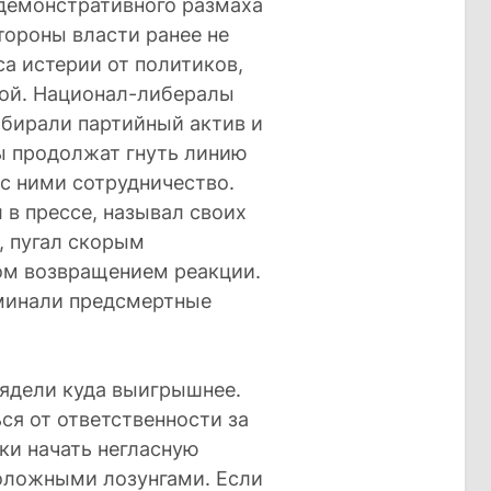
 демонстративного размаха
тороны власти ранее не
са истерии от политиков,
зой. Национал-либералы
обирали партийный актив и
ы продолжат гнуть линию
 с ними сотрудничество.
в прессе, называл своих
, пугал скорым
ом возвращением реакции.
минали предсмертные
ядели куда выигрышнее.
ся от ответственности за
ки начать негласную
оложными лозунгами. Если