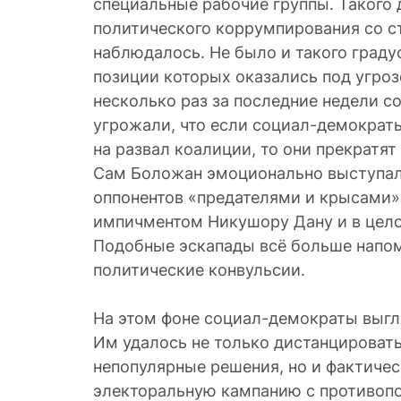
специальные рабочие группы. Такого
политического коррумпирования со с
наблюдалось. Не было и такого граду
позиции которых оказались под угро
несколько раз за последние недели с
угрожали, что если социал-демократ
на развал коалиции, то они прекратят
Сам Боложан эмоционально выступал 
оппонентов «предателями и крысами»
импичментом Никушору Дану и в цел
Подобные эскапады всё больше напо
политические конвульсии.
На этом фоне социал-демократы выгл
Им удалось не только дистанцировать
непопулярные решения, но и фактичес
электоральную кампанию с противоп