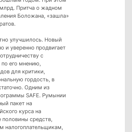
 млрд. Притча о жадном
вления Боложана, «зашла»
ратов.
тно улучшилось. Новый
о и уверенно продвигает
сотрудничеству с
 по его мнению,
дов для критики,
нальную гордость, в
таточно. Одним из
программы SAFE. Румынии
ный пакет на
ского курса на
е половины средств,
им налогоплательщикам,