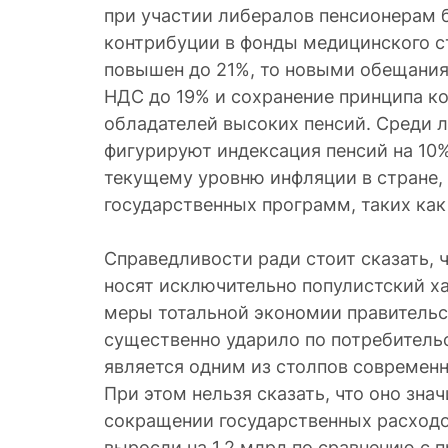
при участии либералов пенсионерам 
контрибуции в фонды медицинского с
повышен до 21%, то новыми обещани
НДС до 19% и сохранение принципа к
обладателей высоких пенсий. Среди л
фигурируют индексация пенсий на 10%
текущему уровню инфляции в стране,
государственных программ, таких как 
Справедливости ради стоит сказать, 
носят исключительно популистский ха
меры тотальной экономии правитель
существенно ударило по потребитель
является одним из столпов современ
При этом нельзя сказать, что оно зна
сокращении государственных расходов
выросли на 1,2 млрд по сравнению с 