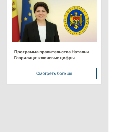
Анна Ревенко уходит с поста главы
Центра по борьбе с
дезинформацией
3 августа 2026
15:26
/
Политика
Программа правительства Натальи
Власти Молдовы проверят
Гаврилица: ключевые цифры
обстоятельства выдачи виз
афганской делегации
Смотреть больше
11:15
/
Экономика
Energocom стала первой компанией
Молдовы с выручкой свыше
миллиарда евро
31 июля 2026