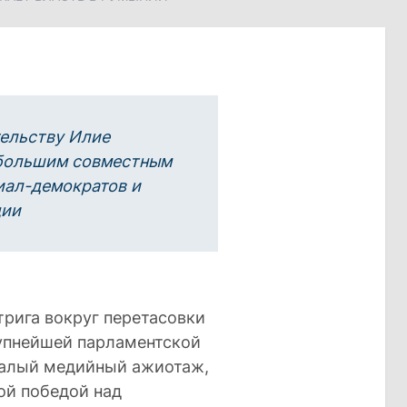
тельству Илие
 большим совместным
иал-демократов и
ции
рига вокруг перетасовки
рупнейшей парламентской
валый медийный ажиотаж,
ой победой над