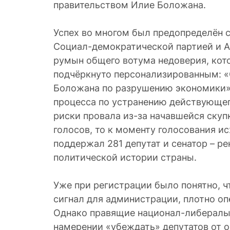
правительством Илие Боложана.
Успех во многом был предопределён 
Социал-демократической партией и А
румын общего вотума недоверия, кот
подчёркнуто персонализированным: «
Боложана по разрушению экономики».
процесса по устранению действующе
риски провала из-за начавшейся ску
голосов, то к моменту голосования и
поддержал 281 депутат и сенатор – р
политической истории страны.
Уже при регистрации было понятно, ч
сигнал для администрации, плотно о
Однако правящие национал-либералы
намерении «убеждать» депутатов от о