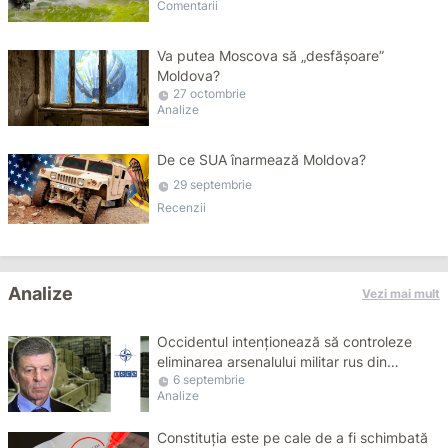
Comentarii
Va putea Moscova să „desfășoare”
Moldova?
27 octombrie
Analize
De ce SUA înarmează Moldova?
29 septembrie
Recenzii
Analize
Vezi mai mult
Occidentul intenționează să controleze
eliminarea arsenalului militar rus din
6 septembrie
Transnistria
Analize
Constituția este pe cale de a fi schimbată