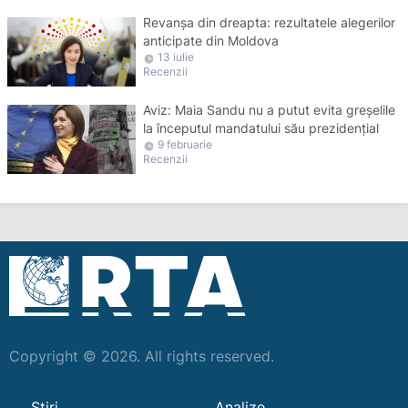
Revanșa din dreapta: rezultatele alegerilor
anticipate din Moldova
13 iulie
Recenzii
Aviz: Maia Sandu nu a putut evita greșelile
la începutul mandatului său prezidențial
9 februarie
Recenzii
Copyright © 2026. All rights reserved.
Ştiri
Analize