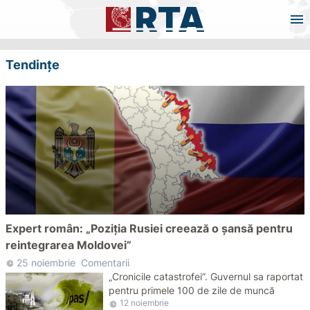
Tendințe
Expert român: „Poziția Rusiei creează o șansă pentru
reintegrarea Moldovei”
a
25 noiembrie
Comentarii
„Cronicile catastrofei”. Guvernul sa raportat
pentru primele 100 de zile de muncă
12 noiembrie